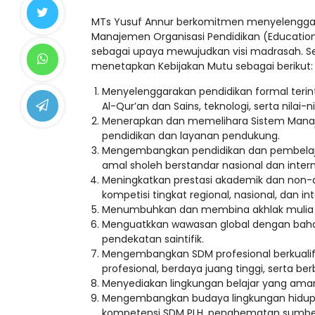
MTs Yusuf Annur berkomitmen menyelenggar
Manajemen Organisasi Pendidikan (Educatio
sebagai upaya mewujudkan visi madrasah. S
menetapkan Kebijakan Mutu sebagai berikut:
Menyelenggarakan pendidikan formal terin
Al-Qur’an dan Sains, teknologi, serta nilai-ni
Menerapkan dan memelihara Sistem Manaje
pendidikan dan layanan pendukung.
Mengembangkan pendidikan dan pembelajara
amal sholeh berstandar nasional dan intern
Meningkatkan prestasi akademik dan non-aka
kompetisi tingkat regional, nasional, dan int
Menumbuhkan dan membina akhlak mulia se
Menguatkkan wawasan global dengan bahasa
pendekatan saintifik.
Mengembangkan SDM profesional berkualifik
profesional, berdaya juang tinggi, serta be
Menyediakan lingkungan belajar yang aman
Mengembangkan budaya lingkungan hidup m
kompetensi SDM PLH, penghematan sumber day