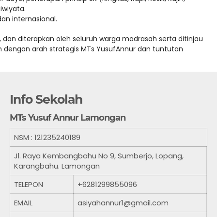
iwiyata.
n internasional.
, dan diterapkan oleh seluruh warga madrasah serta ditinjau
 dengan arah strategis MTs YusufAnnur dan tuntutan
Info Sekolah
MTs Yusuf Annur Lamongan
NSM :
121235240189
Jl. Raya Kembangbahu No 9, Sumberjo, Lopang,
Karangbahu. Lamongan
TELEPON
+6281299855096
EMAIL
asiyahannur1@gmail.com