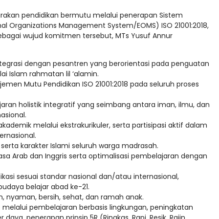
akan pendidikan bermutu melalui penerapan Sistem
nal Organizations Management System/EOMS) ISO 21001:2018,
ebagai wujud komitmen tersebut, MTs Yusuf Annur
tegrasi dengan pesantren yang berorientasi pada penguatan
lai Islam rahmatan lil ‘alamin.
men Mutu Pendidikan ISO 21001:2018 pada seluruh proses
n holistik integratif yang seimbang antara iman, ilmu, dan
asional.
demik melalui ekstrakurikuler, serta partisipasi aktif dalam
ernasional.
rta karakter Islami seluruh warga madrasah.
 Arab dan Inggris serta optimalisasi pembelajaran dengan
asi sesuai standar nasional dan/atau internasional,
rbudaya belajar abad ke-21.
, nyaman, bersih, sehat, dan ramah anak.
elalui pembelajaran berbasis lingkungan, peningkatan
a, penerapan prinsip 5R (Ringkas, Rapi, Resik, Rajin,