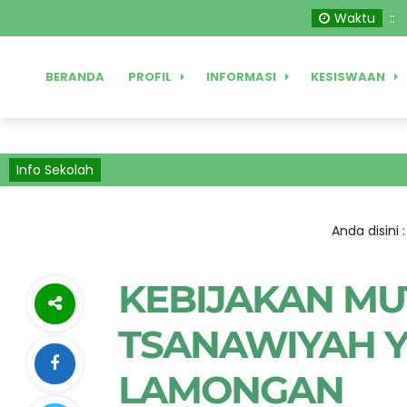
window.dataLayer = window.dataLayer || []; function gtag(){dat
Waktu
:
:
BERANDA
PROFIL
INFORMASI
KESISWAAN
Info Sekolah
Anda disini 
KEBIJAKAN M
TSANAWIYAH 
LAMONGAN