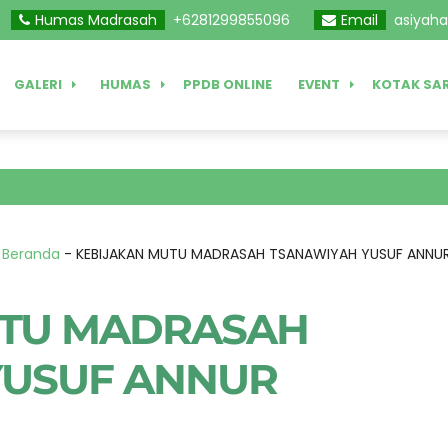
aLayer.push(arguments);} gtag('js', new Date());gtag('config',
Humas Madrasah
+6281299855096
Email
asiyah
GALERI
HUMAS
PPDB ONLINE
EVENT
KOTAK SA
:
Beranda
-
KEBIJAKAN MUTU MADRASAH TSANAWIYAH YUSUF ANN
UTU MADRASAH
YUSUF ANNUR