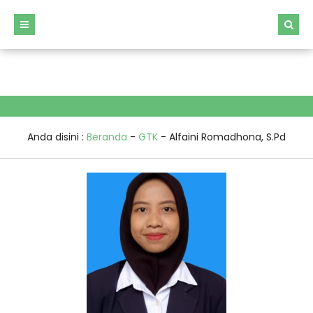
window.dataLayer = window.dataLayer || []; function gtag()
{dataLayer.push(arguments);} gtag('js', new
Date());gtag('config', 'G-BWME4274RY');
Anda disini :
Beranda
-
GTK
-
Alfaini Romadhona, S.Pd