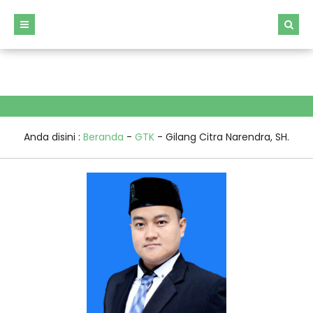
window.dataLayer = window.dataLayer || []; function gtag()
{dataLayer.push(arguments);} gtag('js', new
Date());gtag('config', 'G-BWME4274RY');
Anda disini :
Beranda
-
GTK
-
Gilang Citra Narendra, SH.