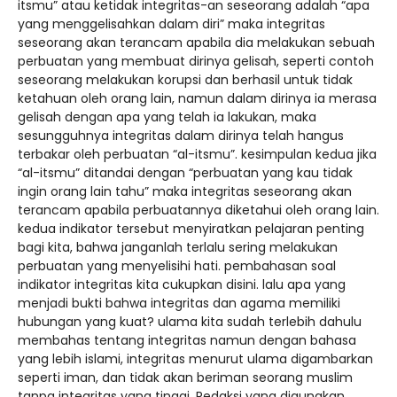
itsmu” atau ketidak integritas-an seseorang adalah “apa
yang menggelisahkan dalam diri” maka integritas
seseorang akan terancam apabila dia melakukan sebuah
perbuatan yang membuat dirinya gelisah, seperti contoh
seseorang melakukan korupsi dan berhasil untuk tidak
ketahuan oleh orang lain, namun dalam dirinya ia merasa
gelisah dengan apa yang telah ia lakukan, maka
sesungguhnya integritas dalam dirinya telah hangus
terbakar oleh perbuatan “al-itsmu”. kesimpulan kedua jika
“al-itsmu” ditandai dengan “perbuatan yang kau tidak
ingin orang lain tahu” maka integritas seseorang akan
terancam apabila perbuatannya diketahui oleh orang lain.
kedua indikator tersebut menyiratkan pelajaran penting
bagi kita, bahwa janganlah terlalu sering melakukan
perbuatan yang menyelisihi hati. pembahasan soal
indikator integritas kita cukupkan disini. lalu apa yang
menjadi bukti bahwa integritas dan agama memiliki
hubungan yang kuat? ulama kita sudah terlebih dahulu
membahas tentang integritas namun dengan bahasa
yang lebih islami, integritas menurut ulama digambarkan
seperti iman, dan tidak akan beriman seorang muslim
tanpa integritas yang tinggi. Redaksi yang digunakan