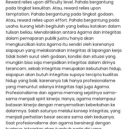
Reward relies upon difficulty level. Pahala bergantung
pada tingkat kesulitan. Atau, reward relies upon
temptation. Pahala bergantung pada tingkat godaan.
Atau, reward relies upon effort. Pahala bergantung pada
usaha. kurang lebih begitulah yang beliau katakan dalam
tulisan beliau. Menabrakkan antara Agama dan Integritas
dalam pemaparan publik justru hanya akan
mengkurcilkan kata Agama itu sendiri oleh karenanya
siapapun yang melaksanakan integritas di lapangan kerja
tidak boleh surut oleh godaan, kondisi dan situasi yang
mungkin bisa saja menjadikan integritas dalam dirinya
terancam. sebab integritas merupakan kebutuhan hidup,
siapapun akan butuh integritas supaya tercipta kualitas
hidup yang baik. karenanya tak hanya profesionalisme
yang menuntut adanya integritas tapi juga Agama.
Profesionalisme dan agama memang sejatinya sama-
sama menjadi spirit kinerja. Hanya, agama melampaui
batasan kinerja dengan menyematkan keberkahan ke
dalamnya. Salah satunya melalui konsep integritas, yang
menjadi perhatian besar secara sama oleh keduanya.
Saat profesionalisme dan agama bersinergi dengan
kuatnya, integritas akan tumbuh pada diri yang