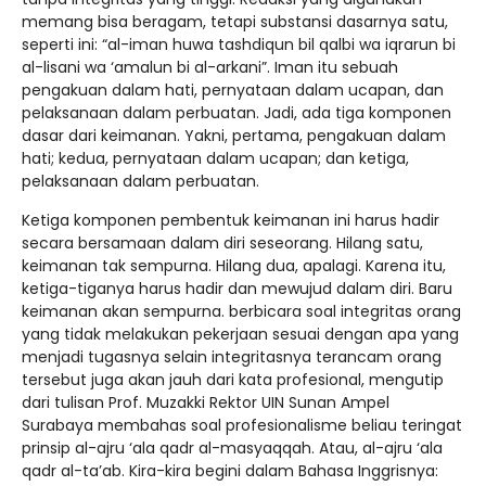
memang bisa beragam, tetapi substansi dasarnya satu,
seperti ini: “al-iman huwa tashdiqun bil qalbi wa iqrarun bi
al-lisani wa ‘amalun bi al-arkani”. Iman itu sebuah
pengakuan dalam hati, pernyataan dalam ucapan, dan
pelaksanaan dalam perbuatan. Jadi, ada tiga komponen
dasar dari keimanan. Yakni, pertama, pengakuan dalam
hati; kedua, pernyataan dalam ucapan; dan ketiga,
pelaksanaan dalam perbuatan.
Ketiga komponen pembentuk keimanan ini harus hadir
secara bersamaan dalam diri seseorang. Hilang satu,
keimanan tak sempurna. Hilang dua, apalagi. Karena itu,
ketiga-tiganya harus hadir dan mewujud dalam diri. Baru
keimanan akan sempurna. berbicara soal integritas orang
yang tidak melakukan pekerjaan sesuai dengan apa yang
menjadi tugasnya selain integritasnya terancam orang
tersebut juga akan jauh dari kata profesional, mengutip
dari tulisan Prof. Muzakki Rektor UIN Sunan Ampel
Surabaya membahas soal profesionalisme beliau teringat
prinsip al-ajru ‘ala qadr al-masyaqqah. Atau, al-ajru ‘ala
qadr al-ta’ab. Kira-kira begini dalam Bahasa Inggrisnya: