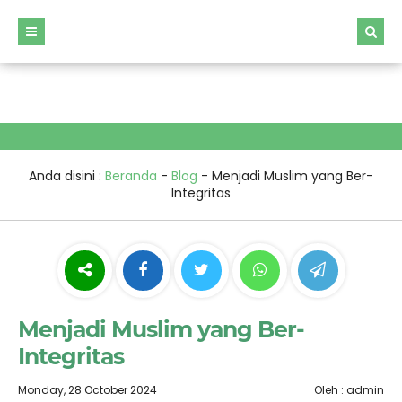
window.dataLayer = window.dataLayer || []; function gtag()
{dataLayer.push(arguments);} gtag('js', new
Date());gtag('config', 'G-BWME4274RY');
Anda disini :
Beranda
-
Blog
-
Menjadi Muslim yang Ber-
Integritas
Menjadi Muslim yang Ber-
Integritas
Monday, 28 October 2024
Oleh : admin